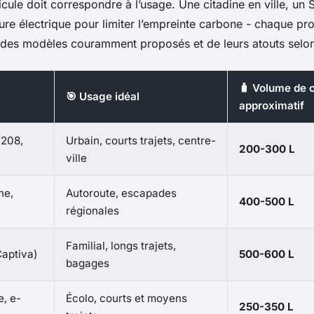
cule doit correspondre à l’usage. Une citadine en ville, un
ture électrique pour limiter l’empreinte carbone - chaque prof
 des modèles couramment proposés et de leurs atouts selon v
🧳 Volume de c
🎯 Usage idéal
approximatif
 208,
Urbain, courts trajets, centre-
200-300 L
ville
ne,
Autoroute, escapades
400-500 L
régionales
Familial, longs trajets,
Captiva)
500-600 L
bagages
e, e-
Écolo, courts et moyens
250-350 L