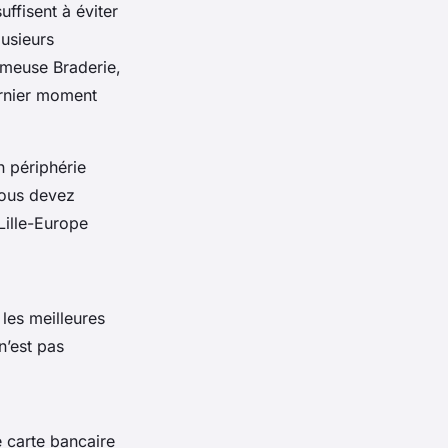
uffisent à éviter
lusieurs
ameuse Braderie,
ernier moment
n périphérie
vous devez
 Lille-Europe
les meilleures
n’est pas
e carte bancaire