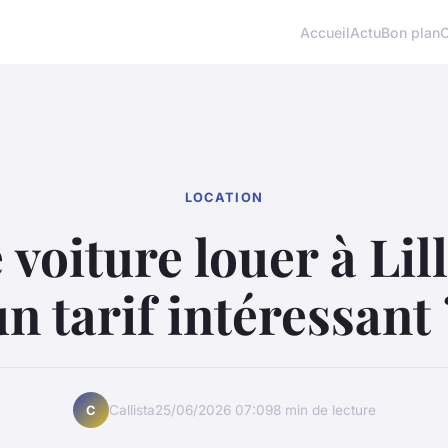
Accueil
Actu
Bon plan
LOCATION
 voiture louer à Lil
un tarif intéressant 
Callista
25/06/2026 07:09
8 min de lecture
C