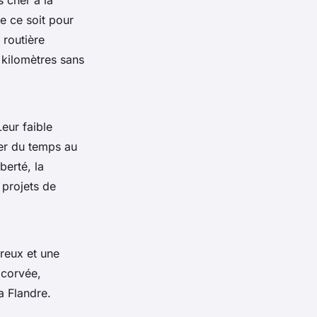
 cher à la
ue ce soit pour
 routière
s kilomètres sans
Leur faible
ser du temps au
berté, la
 projets de
éreux et une
 corvée,
a Flandre.