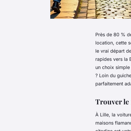
Près de 80 % des
location, cette 
le vrai départ d
rapides vers la
un choix simple 
? Loin du guiche
parfaitement ad
Trouver le
À Lille, la voit
maisons flamande