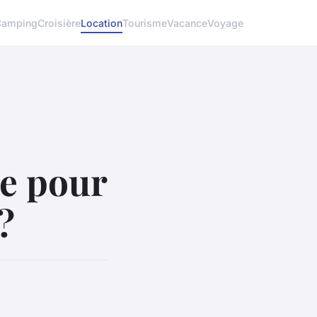
Camping
Croisière
Location
Tourisme
Vacance
Voyage
le pour
?