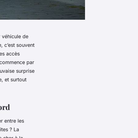
r véhicule de
e, c’est souvent
les accès
ut commence par
uvaise surprise
, et surtout
ord
r entre les
ites ? La