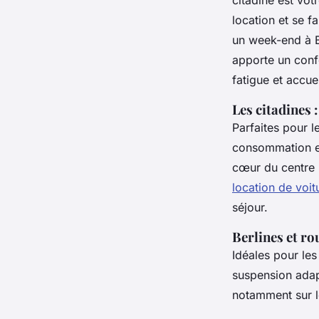
citadine est vot
location et se f
un week-end à B
apporte un confo
fatigue et accue
Les citadines :
Parfaites pour l
consommation en
cœur du centre h
location de voitu
séjour.
Berlines et ro
Idéales pour les
suspension adap
notamment sur le