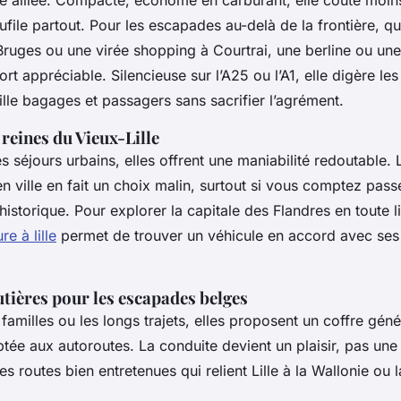
re alliée. Compacte, économe en carburant, elle coûte moins
aufile partout. Pour les escapades au-delà de la frontière, q
ruges ou une virée shopping à Courtrai, une berline ou une
rt appréciable. Silencieuse sur l’A25 ou l’A1, elle digère le
ille bagages et passagers sans sacrifier l’agrément.
 reines du Vieux-Lille
es séjours urbains, elles offrent une maniabilité redoutable. 
 ville en fait un choix malin, surtout si vous comptez pas
istorique. Pour explorer la capitale des Flandres en toute li
re à lille
permet de trouver un véhicule en accord avec ses
utières pour les escapades belges
 familles ou les longs trajets, elles proposent un coffre gén
tée aux autoroutes. La conduite devient un plaisir, pas une
s routes bien entretenues qui relient Lille à la Wallonie ou l