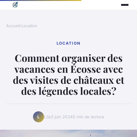
Accueil
›
Location
LOCATION
Comment organiser des
vacances en Écosse avec
des visites de châteaux et
des légendes locales?
Lila
3 juin 2024
5 min de lecture
L