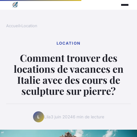
Accueil
›
Location
LOCATION
Comment trouver des
locations de vacances en
Italie avec des cours de
sculpture sur pierre?
Lila
3 juin 2024
6 min de lecture
L